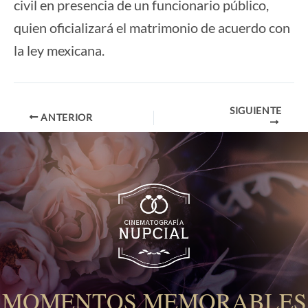
civil en presencia de un funcionario público,
quien oficializará el matrimonio de acuerdo con
la ley mexicana.
SIGUIENTE
Navegación
ANTERIOR
de
entradas
MOMENTOS MEMORABLES